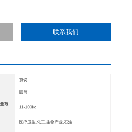
联系我们
式
剪切
式
圆筒
理量范
11-100kg
域
医疗卫生,化工,生物产业,石油