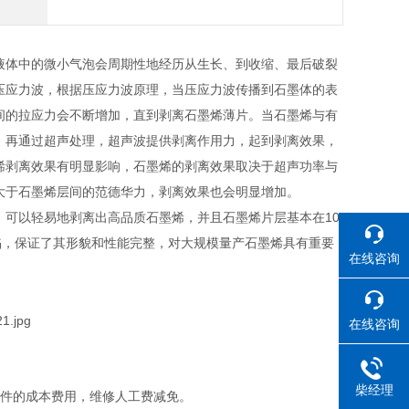
液体中的微小气泡会周期性地经历从生长、到收缩、最后破裂
压应力波，根据压应力波原理，当压应力波传播到石墨体的表
间的拉应力会不断增加，直到剥离石墨烯薄片。当石墨烯与有
，再通过超声处理，超声波提供剥离作用力，起到剥离效果，
烯剥离效果有明显影响，石墨烯的剥离效果取决于超声功率与
大于石墨烯层间的范德华力，剥离效果也会明显增加。
可以轻易地剥离出高品质石墨烯，并且石墨烯片层基本在10
陷，保证了其形貌和性能完整，对大规模量产石墨烯具有重要
在线咨询
在线咨询
柴经理
部件的成本费用，维修人工费减免。