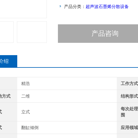
产品分类：
超声波石墨烯分散设备
产品咨询
介绍
精浩
工作方
动方式
二维
结构形
每次处
式
立式
围
式
翻缸倾倒
应用领