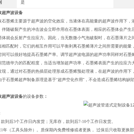
制
是
取超声波设备
取石墨烯主要源于超声波的空化效应，当液体在高能量的超声波作用下，
，伴随破裂产生的冲击波会立即作用在石墨体表面，相应的石墨体会产生
墨体就会反射产生拉应力。因此，当无数微小气泡破裂时，在石墨薄片之
面相匹配时，它们的相互作用可以平衡剥离石墨烯薄片之间所需要的能量
时间可以很好地提高石墨烯产率。调节超声波电源的超声功率同样对石墨
间范德华力的匹配程度，当适当增加超声功率，石墨烯表面产生的拉应力
发现，通过对石墨的热插层处理形成石墨烯预处理液，在超声波的作用下，
由于石墨烯超声制备原理是基于“超声空化作用"，不会造成石墨烯结构缺
取超声波设备
的设备参数
：
：
，款到后3个工作日内发货；无库存，款到后7-10个工作日发货。
质保1年（工具头除外）。质保期内免费维修或者更换， 过保后只收取更换